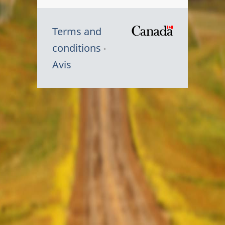
Terms and
/
conditions
Symbole
Avis
du
gouvernem
du
Canada