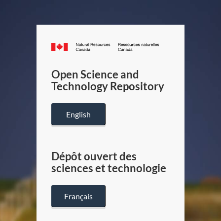
Canada.ca
/
Gouverneme
Open Science and
du
Technology Repository
Canada
English
Dépôt ouvert des
sciences et technologie
Français