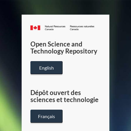
Canada.ca
/
Gouverneme
Open Science and
du
Technology Repository
Canada
English
Dépôt ouvert des
sciences et technologie
Français