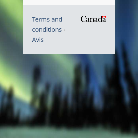
Terms and
/
conditions
Symbole
Avis
du
gouvernem
du
Canada