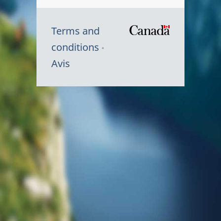
Terms and
/
conditions
Symbole
Avis
du
gouvernem
du
Canada