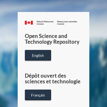
Canada.ca
/
Gouverneme
Open Science and
du
Technology Repository
Canada
English
Dépôt ouvert des
sciences et technologie
Français