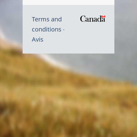
Terms and
/
conditions
Symbole
Avis
du
gouvernem
du
Canada