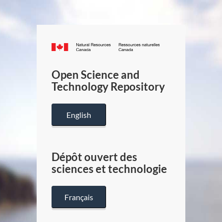
Canada.ca
/
Gouverneme
Open Science and
du
Technology Repository
Canada
English
Dépôt ouvert des
sciences et technologie
Français