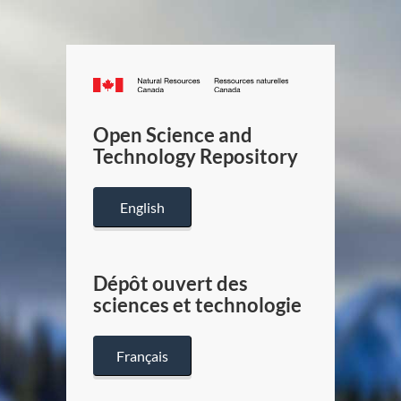
Canada.ca
/
Gouverneme
Open Science and
du
Technology Repository
Canada
English
Dépôt ouvert des
sciences et technologie
Français