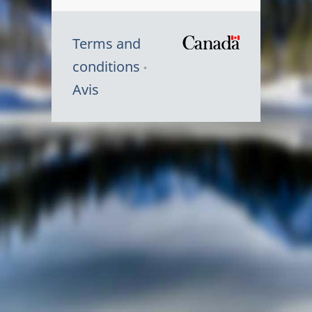
Terms and
/
conditions
Symbole
Avis
du
gouvernem
du
Canada