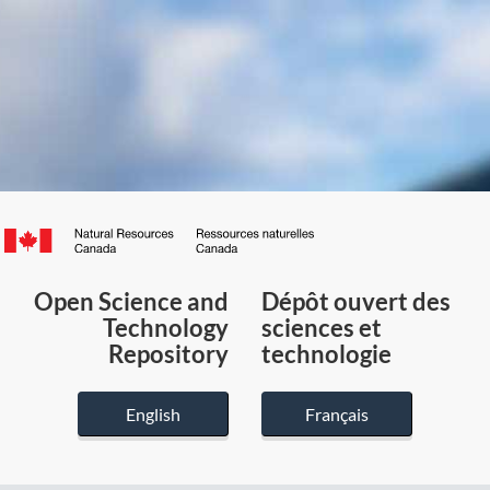
Canada.ca
/
Gouvernement
Open Science and
Dépôt ouvert des
du
Technology
sciences et
Canada
Repository
technologie
English
Français