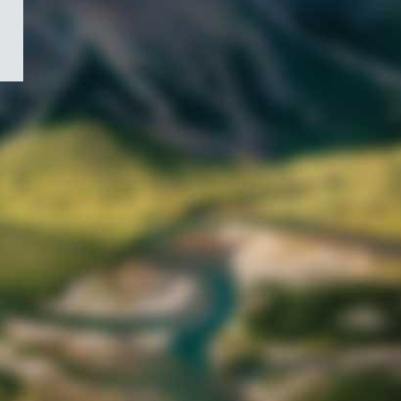
/
Symbole
du
gouvernement
du
Canada