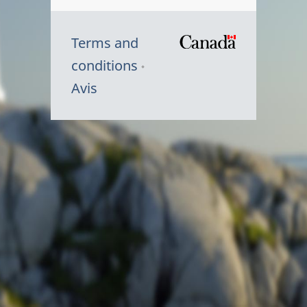
Terms and
/
conditions
Symbole
Avis
du
gouvernem
du
Canada