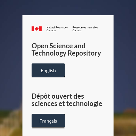
Canada.ca
/
Gouverneme
Open Science and
du
Technology Repository
Canada
English
Dépôt ouvert des
sciences et technologie
Français