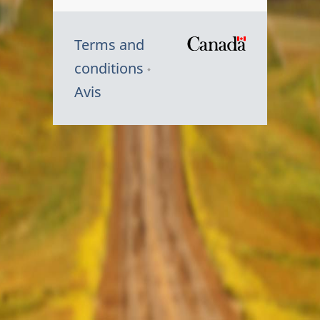
Terms and
/
conditions
Symbole
Avis
du
gouvernem
du
Canada