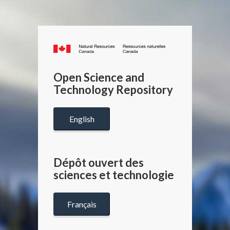
Canada.ca
/
Gouverneme
Open Science and
du
Technology Repository
Canada
English
Dépôt ouvert des
sciences et technologie
Français