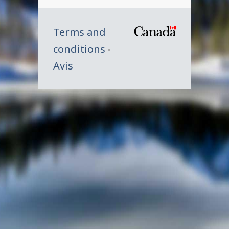
Terms and
/
conditions
Symbole
Avis
du
gouverne
du
Canada