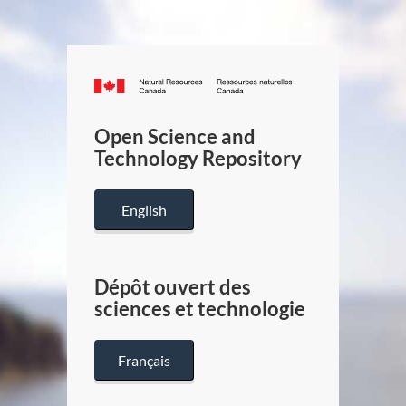
Canada.ca
/
Gouverneme
Open Science and
du
Technology Repository
Canada
English
Dépôt ouvert des
sciences et technologie
Français