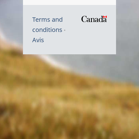
Terms and
/
conditions
Symbole
Avis
du
gouvernem
du
Canada