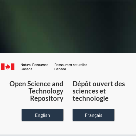
Canada.ca
/
Gouvernement
Open Science and
Dépôt ouvert des
du
Technology
sciences et
Canada
Repository
technologie
English
Français