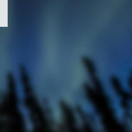
/
Symbole
du
gouvernement
du
Canada