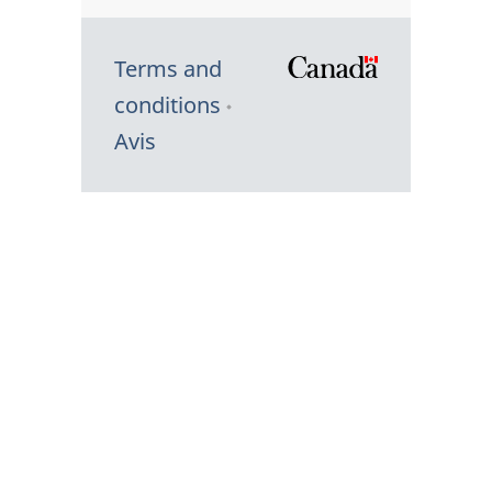
Terms and
/
conditions
Symbole
Avis
du
gouvernem
du
Canada