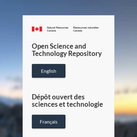
Canada.ca
/
Gouverneme
Open Science and
du
Technology Repository
Canada
English
Dépôt ouvert des
sciences et technologie
Français