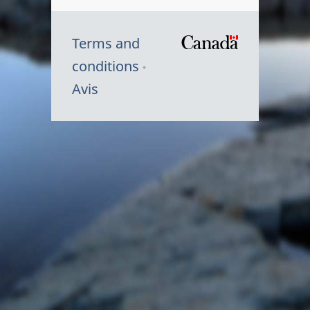
Terms and
/
conditions
Symbole
Avis
du
gouvernem
du
Canada