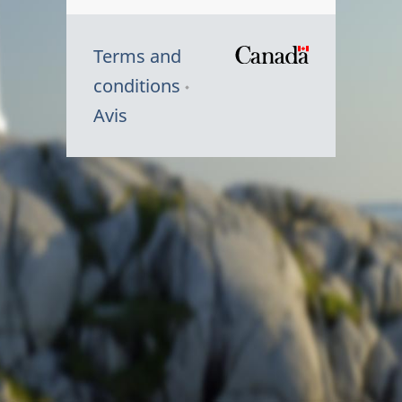
Terms and
/
conditions
Symbole
Avis
du
gouvernem
du
Canada