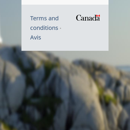
Terms and
/
conditions
Symbole
Avis
du
gouvernem
du
Canada