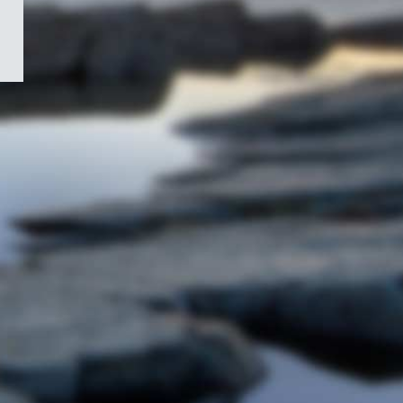
/
Symbole
du
gouvernement
du
Canada