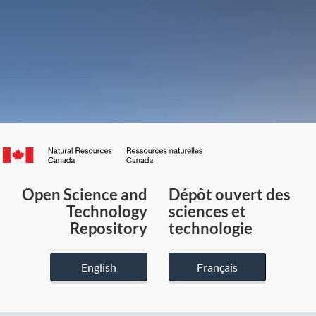
Canada.ca
/
Gouvernement
Open Science and
Dépôt ouvert des
du
Technology
sciences et
Canada
Repository
technologie
English
Français