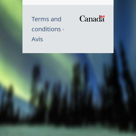
Terms and
/
conditions
Symbole
Avis
du
gouvernem
du
Canada