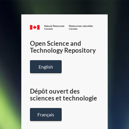
Canada.ca
/
Gouverneme
Open Science and
du
Technology Repository
Canada
English
Dépôt ouvert des
sciences et technologie
Français