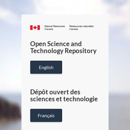
Canada.ca
/
Gouverneme
Open Science and
du
Technology Repository
Canada
English
Dépôt ouvert des
sciences et technologie
Français