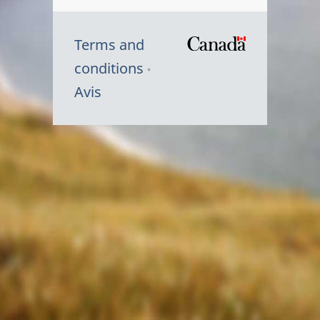
Terms and
/
conditions
Symbole
Avis
du
gouvernem
du
Canada