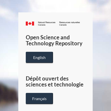
Canada.ca
/
Gouverneme
Open Science and
du
Technology Repository
Canada
English
Dépôt ouvert des
sciences et technologie
Français