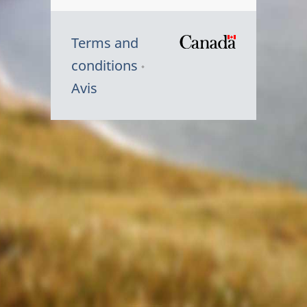
Terms and
/
conditions
Symbole
Avis
du
gouvernem
du
Canada