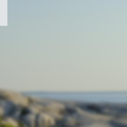
/
Symbole
du
gouvernement
du
Canada