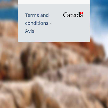
Terms and
/
conditions
Symbole
Avis
du
gouvernem
du
Canada