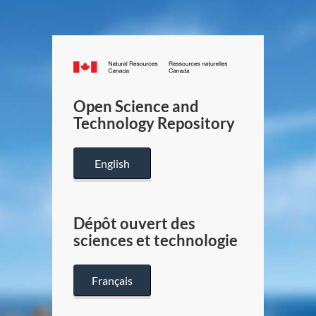
Canada.ca
/
Gouverneme
Open Science and
du
Technology Repository
Canada
English
Dépôt ouvert des
sciences et technologie
Français