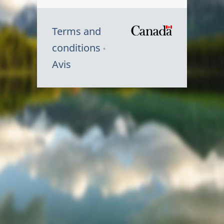
Terms and
/
conditions
Symbole
Avis
du
gouvernem
du
Canada