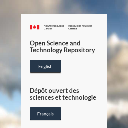
Canada.ca
/
Gouverneme
Open Science and
du
Technology Repository
Canada
English
Dépôt ouvert des
sciences et technologie
Français