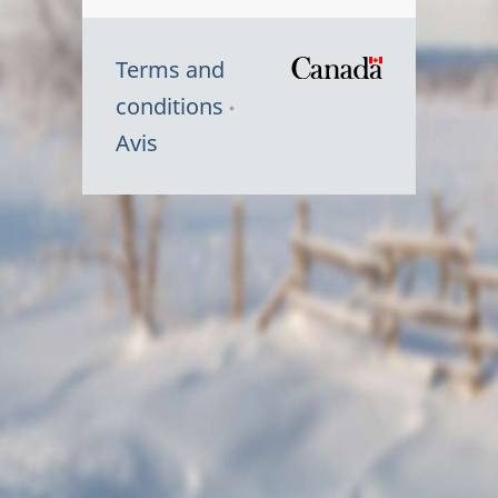
Terms and
/
conditions
Symbole
Avis
du
gouvernem
du
Canada