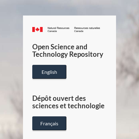
Canada.ca
/
Gouverneme
Open Science and
du
Technology Repository
Canada
English
Dépôt ouvert des
sciences et technologie
Français