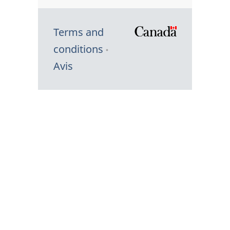
Terms and
/
conditions
Symbole
Avis
du
gouvernem
du
Canada