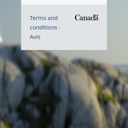
Terms and
/
conditions
Symbole
Avis
du
gouvernem
du
Canada