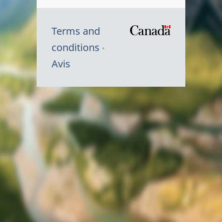
Terms and
/
conditions
Symbole
Avis
du
gouvernem
du
Canada