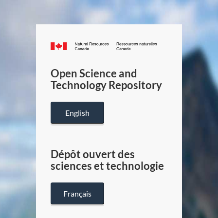
Canada.ca
/
Gouverneme
Open Science and
du
Technology Repository
Canada
English
Dépôt ouvert des
sciences et technologie
Français