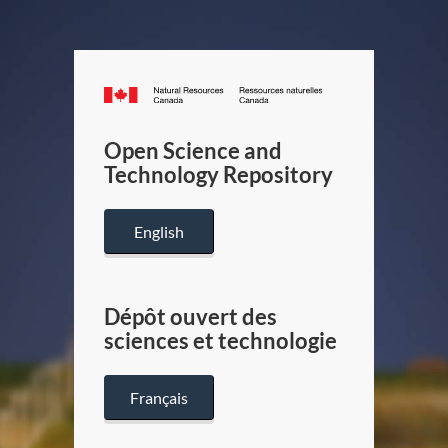
Canada.ca
/
Gouverneme
Open Science and
du
Technology Repository
Canada
English
Dépôt ouvert des
sciences et technologie
Français