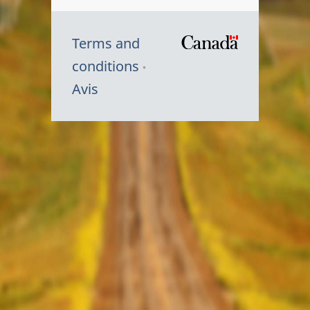
Terms and
/
conditions
Symbole
Avis
du
gouvernem
du
Canada