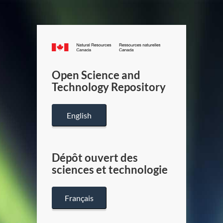
Canada.ca
/
Gouverneme
Open Science and
du
Technology Repository
Canada
English
Dépôt ouvert des
sciences et technologie
Français