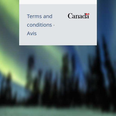
Terms and
/
conditions
Symbole
Avis
du
gouvernem
du
Canada