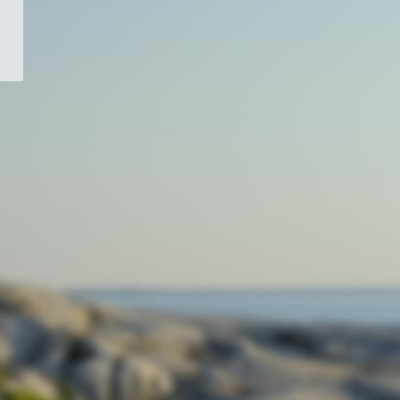
/
Symbole
du
gouvernement
du
Canada