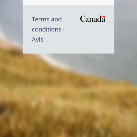
Terms and
/
conditions
Symbole
Avis
du
gouvernem
du
Canada