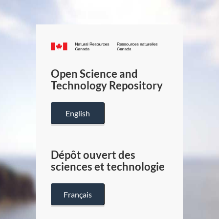
Canada.ca
/
Gouverneme
Open Science and
du
Technology Repository
Canada
English
Dépôt ouvert des
sciences et technologie
Français