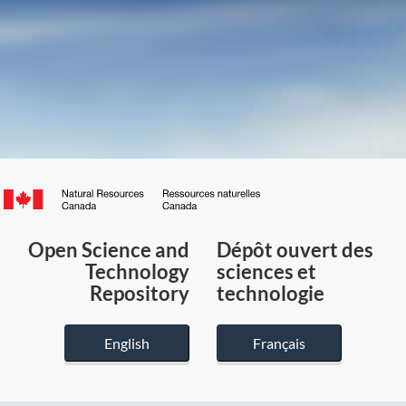
Canada.ca
/
Gouvernement
Open Science and
Dépôt ouvert des
du
Technology
sciences et
Canada
Repository
technologie
English
Français