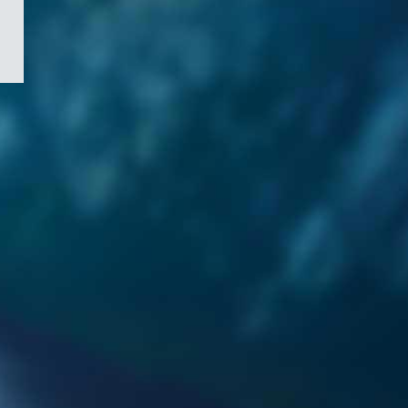
/
Symbole
du
gouvernement
du
Canada