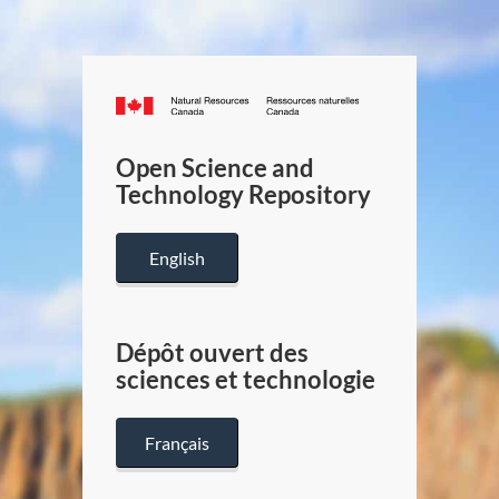
Canada.ca
/
Gouverneme
Open Science and
du
Technology Repository
Canada
English
Dépôt ouvert des
sciences et technologie
Français