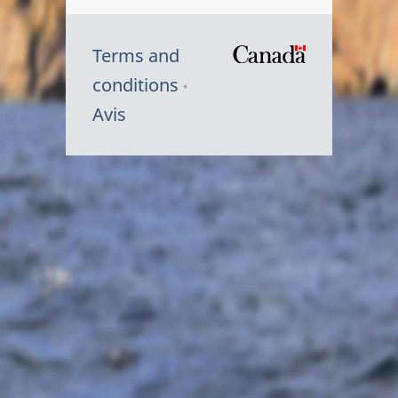
Terms and
/
conditions
Symbole
Avis
du
gouvernem
du
Canada