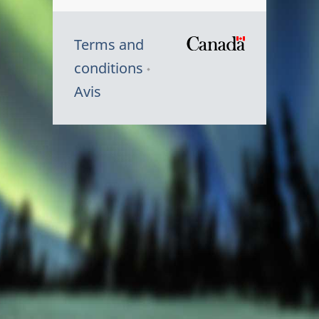
Terms and
/
conditions
Symbole
Avis
du
gouvernem
du
Canada