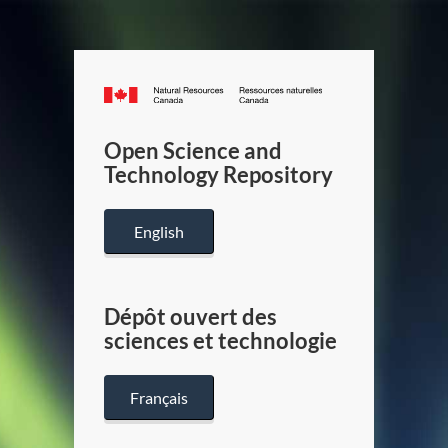
Canada.ca
/
Gouverneme
Open Science and
du
Technology Repository
Canada
English
Dépôt ouvert des
sciences et technologie
Français