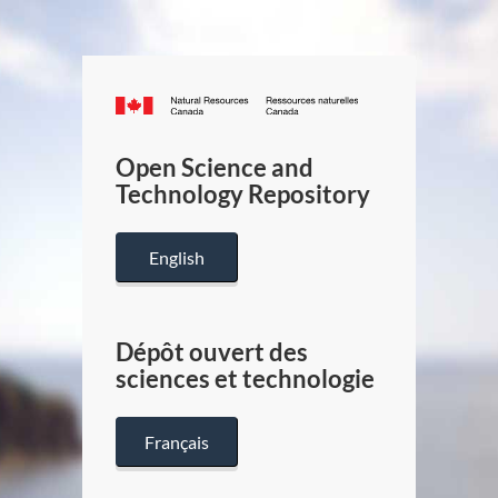
Canada.ca
/
Gouverneme
Open Science and
du
Technology Repository
Canada
English
Dépôt ouvert des
sciences et technologie
Français