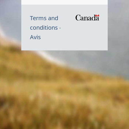
Terms and
/
conditions
Symbole
Avis
du
gouvernem
du
Canada