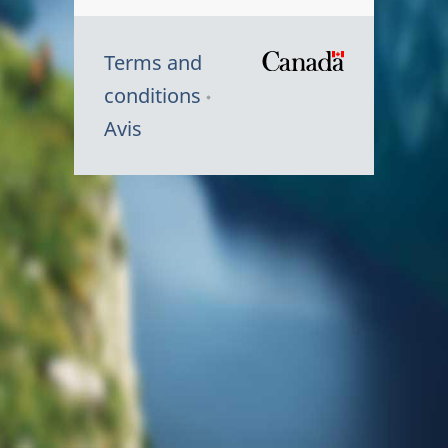
Terms and
/
conditions
Symbole
Avis
du
gouvernem
du
Canada