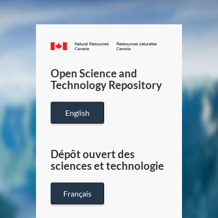
Canada.ca
/
Gouverneme
Open Science and
du
Technology Repository
Canada
English
Dépôt ouvert des
sciences et technologie
Français