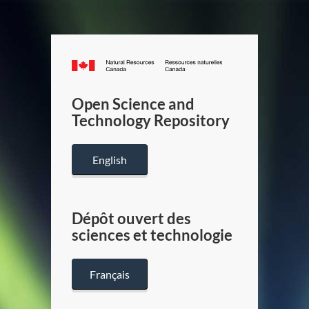
Canada.ca
/
Gouverneme
Open Science and
du
Technology Repository
Canada
English
Dépôt ouvert des
sciences et technologie
Français