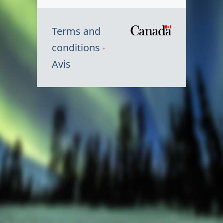
Terms and
/
conditions
Symbole
Avis
du
gouvernem
du
Canada