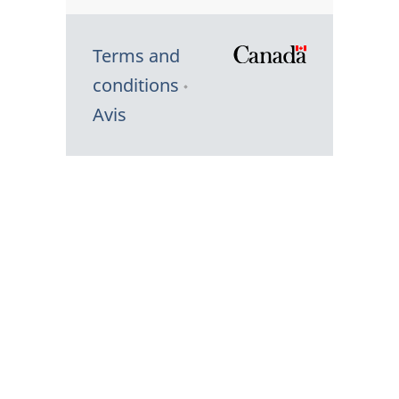
Terms and
/
conditions
Symbole
Avis
du
gouvernem
du
Canada