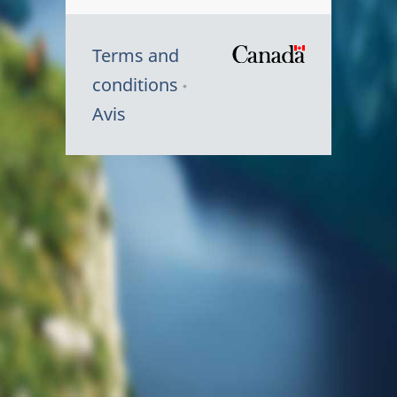
Terms and
/
conditions
Symbole
Avis
du
gouvernem
du
Canada