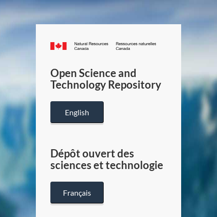
Canada.ca
/
Gouverneme
Open Science and
du
Technology Repository
Canada
English
Dépôt ouvert des
sciences et technologie
Français