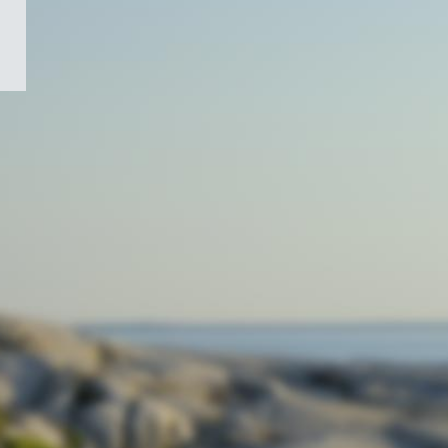
/
Symbole
du
gouvernement
du
Canada