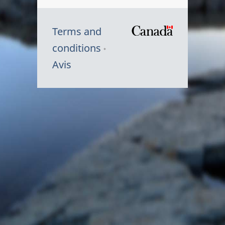
Terms and
/
conditions
Symbole
Avis
du
gouvernem
du
Canada