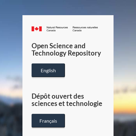
Canada.ca
/
Gouverneme
Open Science and
du
Technology Repository
Canada
English
Dépôt ouvert des
sciences et technologie
Français