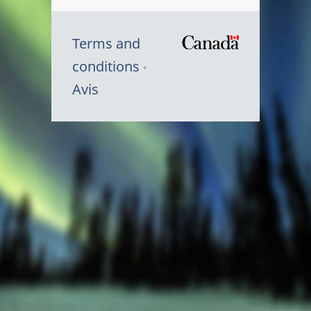
Terms and
/
conditions
Symbole
Avis
du
gouvernem
du
Canada