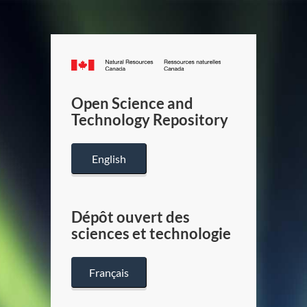
Canada.ca
/
Gouverneme
Open Science and
du
Technology Repository
Canada
English
Dépôt ouvert des
sciences et technologie
Français