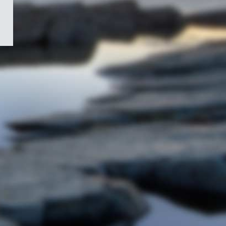
/
Symbole
du
gouvernement
du
Canada