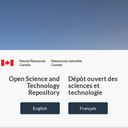
Canada.ca
/
Gouvernement
Open Science and
Dépôt ouvert des
du
Technology
sciences et
Canada
Repository
technologie
English
Français