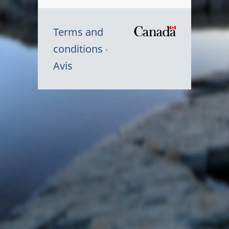
Terms and
/
conditions
Symbole
Avis
du
gouvernem
du
Canada