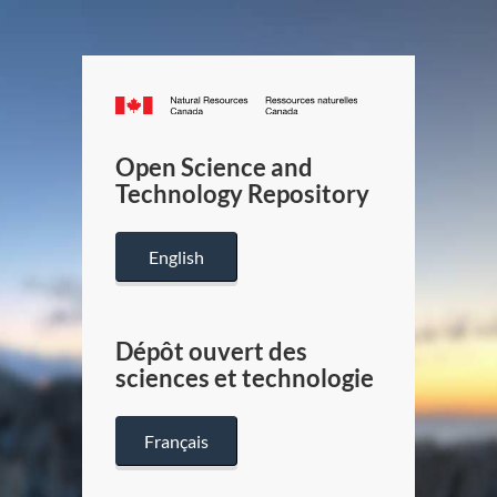
Canada.ca
/
Gouverneme
Open Science and
du
Technology Repository
Canada
English
Dépôt ouvert des
sciences et technologie
Français