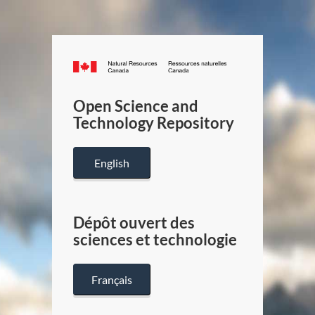
Canada.ca
/
Gouverneme
Open Science and
du
Technology Repository
Canada
English
Dépôt ouvert des
sciences et technologie
Français