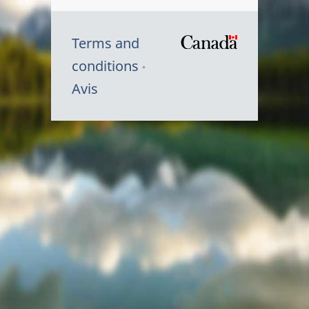
Terms and
/
conditions
Symbole
Avis
du
gouvernem
du
Canada