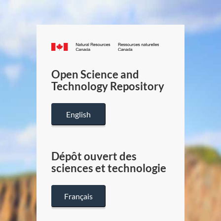
Canada.ca
/
Gouverneme
Open Science and
du
Technology Repository
Canada
English
Dépôt ouvert des
sciences et technologie
Français