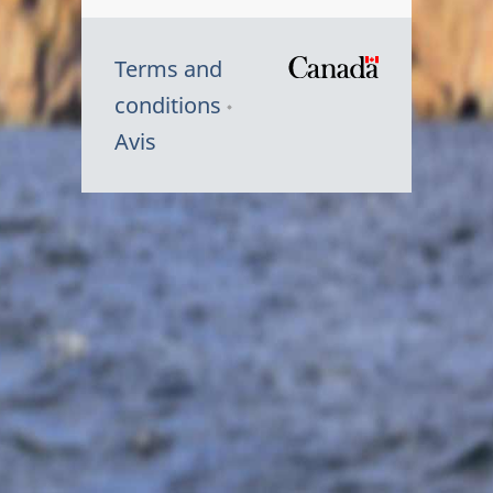
Terms and
/
conditions
Symbole
Avis
du
gouvernem
du
Canada