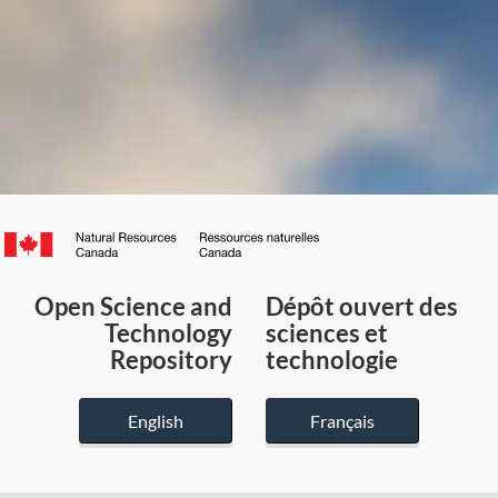
Canada.ca
/
Gouvernement
Open Science and
Dépôt ouvert des
du
Technology
sciences et
Canada
Repository
technologie
English
Français