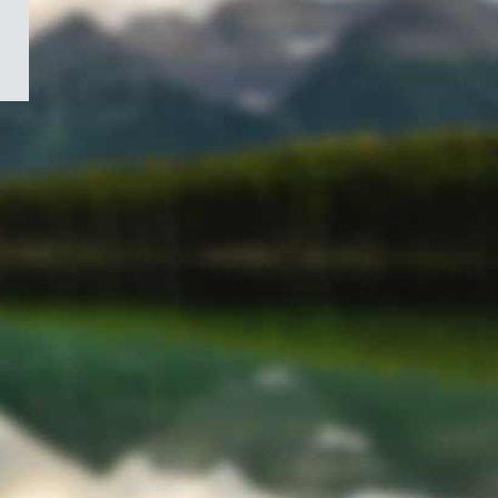
/
Symbole
du
gouvernement
du
Canada