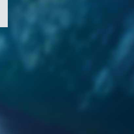
/
Symbole
du
gouvernement
du
Canada