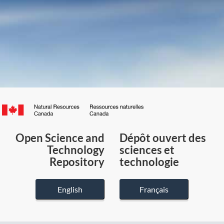
Canada.ca
/
Gouvernement
Open Science and
Dépôt ouvert des
du
Technology
sciences et
Canada
Repository
technologie
English
Français