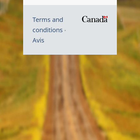
Terms and
/
conditions
Symbole
Avis
du
gouvernem
du
Canada