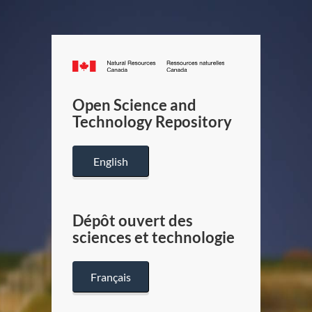
Canada.ca
/
Gouverneme
Open Science and
du
Technology Repository
Canada
English
Dépôt ouvert des
sciences et technologie
Français