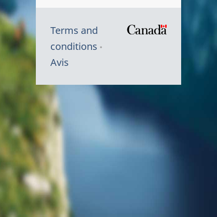
Terms and
/
conditions
Symbole
Avis
du
gouvernem
du
Canada