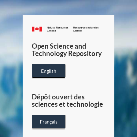
Canada.ca
/
Gouverneme
Open Science and
du
Technology Repository
Canada
English
Dépôt ouvert des
sciences et technologie
Français