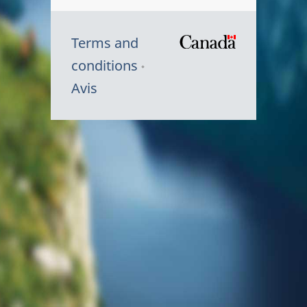
Terms and
/
conditions
Symbole
Avis
du
gouvernem
du
Canada