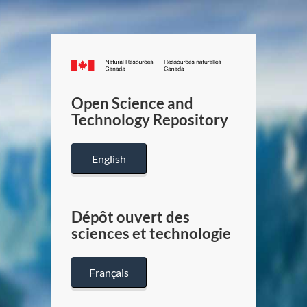
Canada.ca
/
Gouverneme
Open Science and
du
Technology Repository
Canada
English
Dépôt ouvert des
sciences et technologie
Français